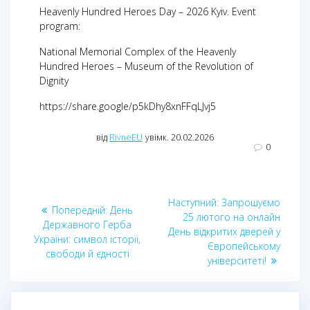
Heavenly Hundred Heroes Day – 2026 Kyiv. Event
program:
National Memorial Complex of the Heavenly
Hundred Heroes – Museum of the Revolution of
Dignity
https://share.google/p5kDhy8xnFFqLJvj5
від
RivneEU
увімк. 20.02.2026
0
Навігація
Наступний
Наступний:
Запрошуємо
Попередній
Попередній:
День
записів
запис:
25 лютого на онлайн
запис:
Державного Герба
День відкритих дверей у
України: символ історії,
Європейському
свободи й єдності
університеті!