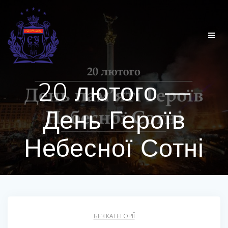
Перейти
до
вмісту
20 лютого —
День Героїв
Небесної Сотні
БЕЗ КАТЕГОРІЇ