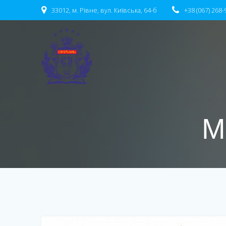
Перейти
33012, м. Рівне, вул. Київська, 64-б
+38 (067) 268-
до
вмісту
М