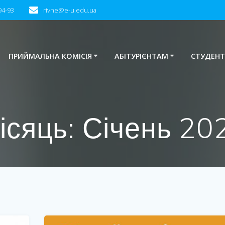
94-93
rivne@e-u.edu.ua
ПРИЙМАЛЬНА КОМІСІЯ
АБІТУРІЄНТАМ
СТУДЕН
ісяць:
Січень 20