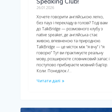
Speaking Club!
26.01.2026
Хочете говорити англійською легко,
без пауз і перекладу в голові? Тоді вам
до TalkBridge — розмовного клубу з
native speaker, де англійська стає
живою, впевненою та природною.
TalkBridge — це місток між “я вчу” і “я
говорю” Тут ви практикуєте реальну
мову, розширюєте словниковий запас і
поступово прибираєте мовний бар’єр.
Коли: Понеділок /…
Читати далі