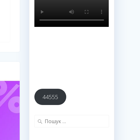
44555
Пошук: