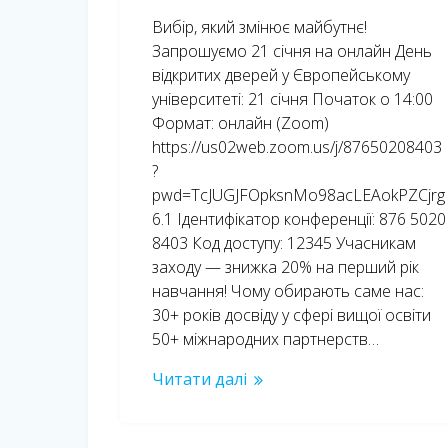
Вибір, який змінює майбутнє!
Запрошуємо 21 січня на онлайн День
відкритих дверей у Європейському
університеті: 21 січня Початок о 14:00
Формат: онлайн (Zoom)
https://us02web.zoom.us/j/87650208403
?
pwd=TcJUGJFOpksnMo98acLEAokPZCjrg
6.1 Ідентифікатор конференції: 876 5020
8403 Код доступу: 12345 Учасникам
заходу — знижка 20% на перший рік
навчання! Чому обирають саме нас:
30+ років досвіду у сфері вищої освіти
50+ міжнародних партнерств…
Читати далі