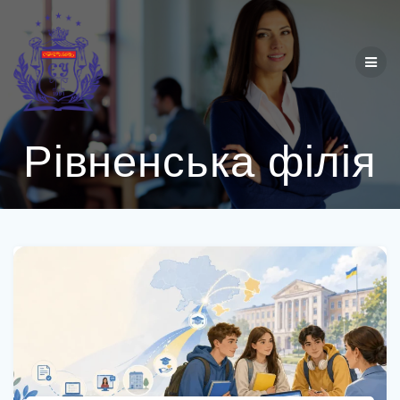
Перейти
до
вмісту
Рівненська філія