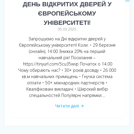
ДЕНЬ ВІДКРИТИХ ДВЕРЕЙ У
ЄВРОПЕЙСЬКОМУ
УНІВЕРСИТЕТІ!
05.03.2025
Запрошуємо на Дні відкритих дверей у
Європейському університеті! Коли: • 29 березня
(онлайн), 14:00 Знижка 20% на перший
навчальний рік! Посилання –
https://tinyurl.com/5cu35wvp Початок о 14.00
Чому обирають нас? • 30+ років досвіду • 26 000
кв.м навчальних приміщень • Гнучка система
оплати • 50+ міжнародних партнерcтв •
Кваліфіковані викладачі • Широкий вибір
спеціальностей Популярні напрямки:…
Читати далі