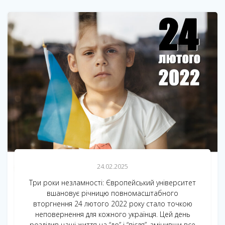
24.02.2025
Три роки незламності: Європейський університет
вшановує річницю повномасштабного
вторгнення 24 лютого 2022 року стало точкою
неповернення для кожного українця. Цей день
розділив наші життя на “до” і “після”, змінивши все