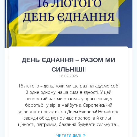
ДЕНЬ ЄДНАННЯ – РАЗОМ МИ
СИЛЬНІШІ!
16.02.2025
16 лютого – день, коли ми ще раз нагадуємо собі
й одне одному: наша сила в єдності. У цей
непростий час ми разом – у прагненнях, у
боротьбі, у вірі в майбутнє. Європейський
університет вітає всіх з Днем Єднання! Нехай нас
завжди об’єднує не лише прапор, а й спільні
цінності, підтримка, бажання будувати сильну та…
Читати далі