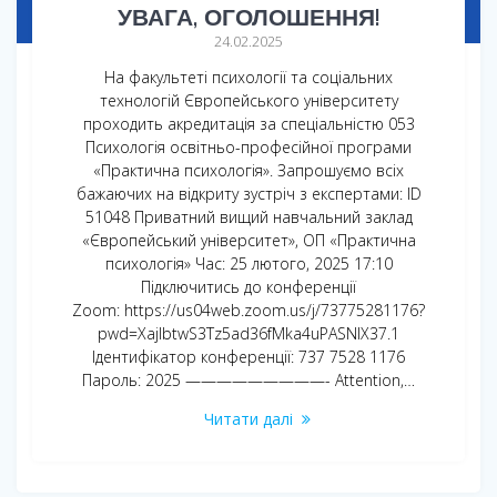
УВАГА, ОГОЛОШЕННЯ!
24.02.2025
На факультеті психології та соціальних
технологій Європейського університету
проходить акредитація за спеціальністю 053
Психологія освітньо-професійної програми
«Практична психологія». Запрошуємо всіх
бажаючих на відкриту зустріч з експертами: ID
51048 Приватний вищий навчальний заклад
«Європейський університет», ОП «Практична
психологія» Час: 25 лютого, 2025 17:10
Підключитись до конференції
Zoom: https://us04web.zoom.us/j/73775281176?
pwd=XajIbtwS3Tz5ad36fMka4uPASNlX37.1
Ідентифікатор конференції: 737 7528 1176
Пароль: 2025 —————————- Attention,…
Читати далі