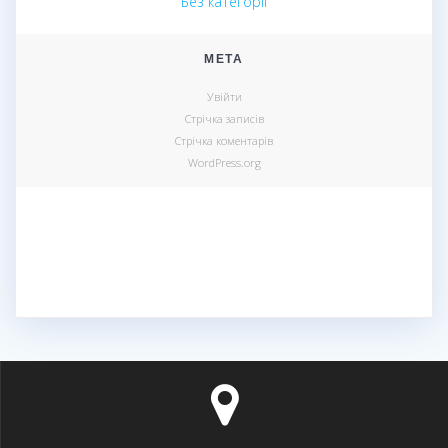
Без категорії
МЕТА
Увійти
Стрічка записів
Стрічка коментарів
WordPress.org