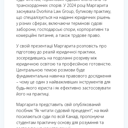
транскордонних спорів. У 2024 році Маргарита
заснувала Dvorkina Law Group, бутикову практику,
що спеціалізується на наданні юридичних рішень
у різних сферах, включаючи термінові судові
заборони, господарські спори, корпоративні та
комерційні питання, а також трудове право.
У своїй презентації Маргарита розповість про
підготовку до реалій юридичної практики,
зосередившись на подоланні розриву між
юридичною освітою та професійною готовністю.
Центральною темою розмови буде
фундаментальна навичка правового дослідження
– чому це один з найважливіших інструментів для
будь-якого юриста і як ефективно застосовувати
його на практиці.
Маргарита представить свій опублікований
посібник “Як читати судовий прецедент”, на який
посилаються суди по всій Канаді, пропонуючи
студентам практичну основу для розуміння та