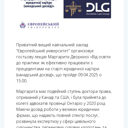
Приватний вищий навчальний заклад
“Європейський університет” організовує
гостьову лекцію Маргарити Дворкіної «Від освіти
до практики: як ефективно працювати з
прецедентами на старті юридичної кар’єри
(канадський досвід)», що пройде 09.04.2025 о
15:00.
Маргарита має подвійний ступінь доктора права,
отриманий у Канаді та США, і була прийнята до
колегії адвокатів провінції Онтаріо у 2020 році.
Маючи досвід роботи у великих юридичних
фірмах, що надають повний спектр послуг,
розвинула експертизу у сфері цивільного
судочинства, термінових судових клопотань та