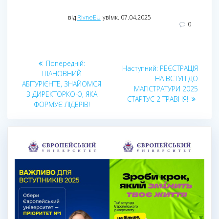
від
RivneEU
увімк. 07.04.2025
0
Навігація
Попередній
Попередній:
Наступний
Наступний:
РЕЄСТРАЦІЯ
записів
запис:
ШАНОВНИЙ
запис:
НА ВСТУП ДО
АБІТУРІЄНТЕ, ЗНАЙОМСЯ
МАГІСТРАТУРИ 2025
З ДИРЕКТОРКОЮ, ЯКА
СТАРТУЄ 2 ТРАВНЯ!
ФОРМУЄ ЛІДЕРІВ!