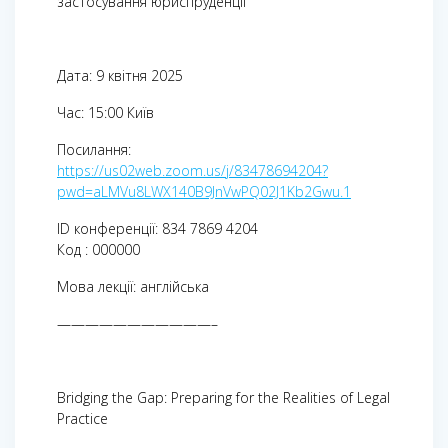
застосування юриспруденції
Дата: 9 квітня 2025
Час: 15:00 Київ
Посилання:
https://us02web.zoom.us/j/83478694204?
pwd=aLMVu8LWX140B9JnVwPQ02J1Kb2Gwu.1
ID конференції: 834 7869 4204
Код : 000000
Мова лекції: англійська
———————————–
Bridging the Gap: Preparing for the Realities of Legal
Practice